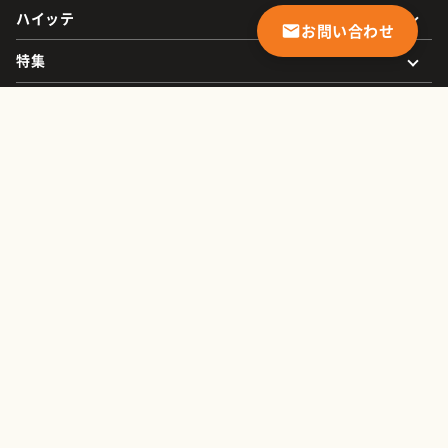
ハイッテ
お問い合わせ
特集
オフィス検索
エリア
広さ・推奨人数
坪単価
物件タイプ
設備・こだわり
© IPPO Co., Ltd.