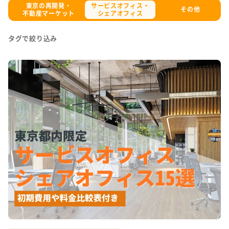
・
東京の再開発・
サービスオフィス・
その他
度
不動産マーケット
シェアオフィス
タグで絞り込み