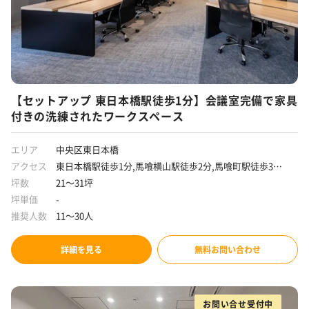
【セットアップ 東日本橋駅徒歩1分】会議室完備で家具
付きの洗練されたワークスペース
エリア
中央区東日本橋
アクセス
東日本橋駅徒歩1分,馬喰横山駅徒歩2分,馬喰町駅徒歩3分,
浅草橋駅徒歩8分
坪数
21～31坪
坪単価
-
推奨人数
11～30人
詳細を見る
無料お問い合わせ
お問い合せ受付中