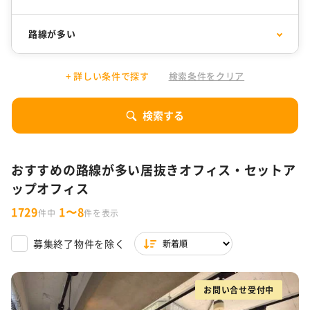
千代田区
30坪以下
中央区
31坪〜50坪
路線が多い
渋谷区
51坪〜100坪
港区
101坪〜200坪
1万円以下
居抜きオフィス
10,001円〜15,000円
セットアップオフィス
目黒区
201坪以上
品川区
+ 詳しい条件で探す
検索条件をクリア
15,001円〜20,000円
SOHO
20,001円〜25,000円
コワーキング
新宿区
豊島区
デザイナーズオフィス
フォンブース
25,001円〜30,000円
サービスオフィス
30,001円以上
シェアオフィス
10人以下
11～30人
文京区
東京都 その他
検索する
ファミレス席
31～50人
51～80人
リノベーションオフィス
特集一覧
81人以上
おすすめの路線が多い居抜きオフィス・セットア
駐車場付き
駐輪場あり
東京都の内装付きオフィス特集
WeWorkの東京拠点
ップオフィス
築浅
男女別トイレ
渋谷限定！居抜きオフィス・セットアップ・サービスオフィ
ス特集
1729
1〜8
件中
件を表示
会議室あり
耐震
ラウンジ・テラス・バルコニーがあるオフィス
バルコニーorテラスor屋上あり
木目調オフィス特集
ファミレス席
男女別トイレ
募集終了物件を除く
天井高2.7m以上
スケルトン天井
ワンフロア
スタートアップ企業向け東京都の30坪以下オフィス特集
一棟貸し
セントラル空調
お問い合せ受付中
東京都内の坪単価1万円台オフィス特集
OAフロア
天井が高い