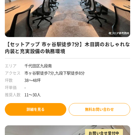
【セットアップ 市ヶ谷駅徒歩7分】木目調のおしゃれな
内装と充実設備の執務環境
エリア
千代田区九段南
アクセス
市ヶ谷駅徒歩7分,九段下駅徒歩8分
坪数
38～48坪
坪単価
-
推奨人数
11～30人
詳細を見る
無料お問い合わせ
お問い合せ受付中