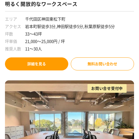
明るく開放的なワークスペース
エリア
千代田区神田東松下町
アクセス
岩本町駅徒歩3分,神田駅徒歩5分,秋葉原駅徒歩5分
坪数
33～43坪
坪単価
21,000～25,000円 / 坪
推奨人数
11～30人
詳細を見る
無料お問い合わせ
お問い合せ受付中