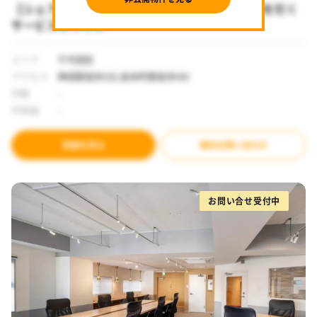
【シェアオフィス 神田駅】木調のデザインが目を引く
サービスオフィス
エリア
千代田区
アクセス
神田駅徒歩2分,岩本町駅徒歩4分
坪数
-
坪単価
-
詳細を見る
無料お問い合わせ
お問い合せ受付中