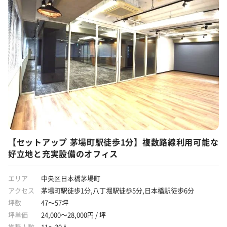
個別空調
貸会議室あり
ラウンジ
フリーレント
什器付き
原状回復義務なし
敷金3ヶ月以下
路線が多い
駅から徒歩5分圏内
【セットアップ 茅場町駅徒歩1分】複数路線利用可能な
好立地と充実設備のオフィス
エリア
中央区日本橋茅場町
アクセス
茅場町駅徒歩1分,八丁堀駅徒歩5分,日本橋駅徒歩6分
坪数
47～57坪
坪単価
24,000～28,000円 / 坪
推奨人数
11～30人