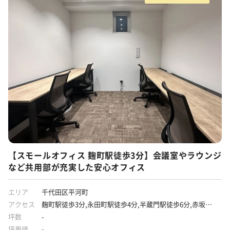
【スモールオフィス 麹町駅徒歩3分】会議室やラウンジ
など共用部が充実した安心オフィス
エリア
千代田区平河町
アクセス
麹町駅徒歩3分,永田町駅徒歩4分,半蔵門駅徒歩6分,赤坂見
附駅徒歩8分
坪数
-
坪単価
-