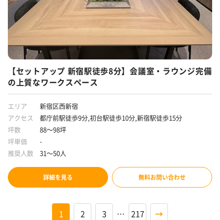
【セットアップ 新宿駅徒歩8分】会議室・ラウンジ完備
の上質なワークスペース
エリア
新宿区西新宿
アクセス
都庁前駅徒歩9分,初台駅徒歩10分,新宿駅徒歩15分
坪数
88～98坪
坪単価
-
推奨人数
31～50人
詳細を見る
無料お問い合わせ
1
2
3
…
217
→