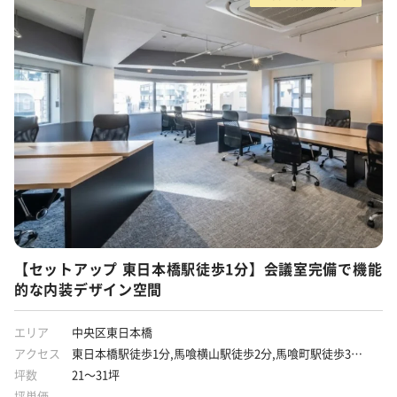
【セットアップ 東日本橋駅徒歩1分】会議室完備で機能
的な内装デザイン空間
エリア
中央区東日本橋
アクセス
東日本橋駅徒歩1分,馬喰横山駅徒歩2分,馬喰町駅徒歩3分,
浅草橋駅徒歩8分
坪数
21～31坪
坪単価
-