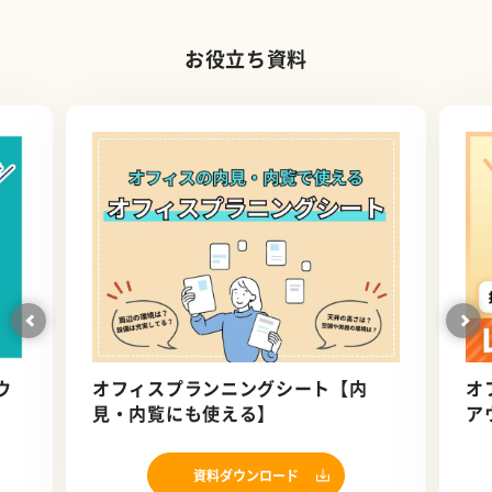
お役立ち資料
ウ
オフィスプランニングシート【内
オ
見・内覧にも使える】
ア
資料ダウンロード