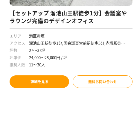
【セットアップ 溜池山王駅徒歩1分】会議室や
ラウンジ完備のデザインオフィス
エリア
港区赤坂
アクセス
溜池山王駅徒歩1分,国会議事堂前駅徒歩5分,赤坂駅徒歩7
分,六本木駅徒歩10分
坪数
27～37坪
坪単価
24,000～28,000円 / 坪
推奨人数
11～30人
詳細を見る
無料お問い合わせ