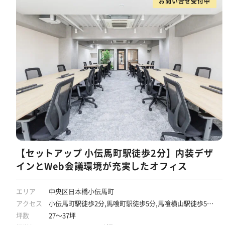
お問い合せ受付中
【セットアップ 小伝馬町駅徒歩2分】内装デザ
インとWeb会議環境が充実したオフィス
エリア
中央区日本橋小伝馬町
アクセス
小伝馬町駅徒歩2分,馬喰町駅徒歩5分,馬喰横山駅徒歩5分,
新日本橋駅徒歩7分,岩本町駅徒歩7分
坪数
27～37坪