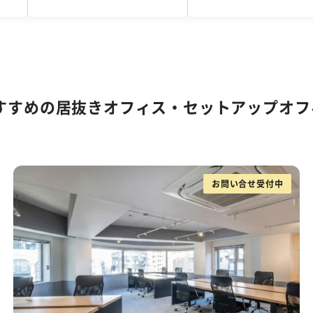
坪
区
5,001円〜20,000円
ファミレス席
SOHO
目黒区
101坪〜200坪
コワーキング
品川区
リノベーションオフィス
20,001円〜25,000円
201坪以上
新宿区
サービスオフィス
豊島区
25,0
駐車
バルコニーorテラスor屋上あり
スケルトン天井
51～80人
81人以上
eWorkの東京拠点
渋谷限定！居抜きオフィス・セットアップ・
高い
個別空調
貸会議室あり
ラウンジ
る、おすすめの居抜きオフィス・セットアップオ
フィス
木目調オフィス特集
ファミレス席
男女別ト
以下オフィス特集
東京都内の坪単価1万円台オフィス特集
務なし
敷金3ヶ月以下
路線が多い
駅か
お問い合せ受付中