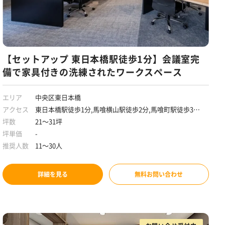
【セットアップ 東日本橋駅徒歩1分】会議室完
備で家具付きの洗練されたワークスペース
エリア
中央区東日本橋
アクセス
東日本橋駅徒歩1分,馬喰横山駅徒歩2分,馬喰町駅徒歩3分,
浅草橋駅徒歩8分
坪数
21～31坪
坪単価
-
推奨人数
11～30人
詳細を見る
無料お問い合わせ