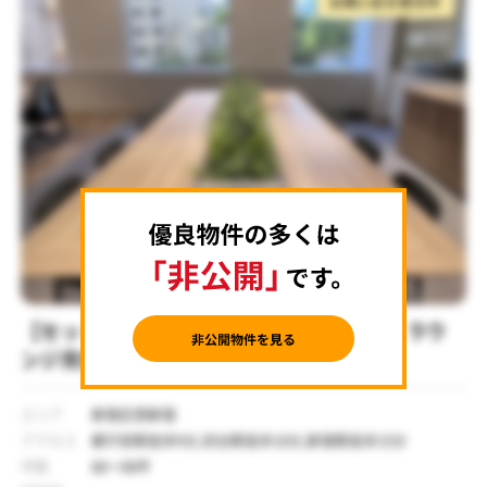
お問い合せ受付中
【セットアップ 新宿駅徒歩8分】会議室・ラウ
ンジ完備の上質なワークスペース
エリア
新宿区西新宿
アクセス
都庁前駅徒歩9分,初台駅徒歩10分,新宿駅徒歩15分
坪数
88～98坪