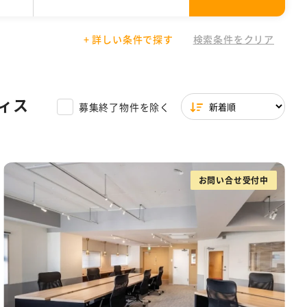
+ 詳しい条件で探す
検索条件をクリア
01円〜30,000円
場付き
文京区
シェアオフィス
駐輪場あり
東京都 その他
30,001円以上
築浅
ワンフロア
一棟貸し
サービスオフィス特集
フィス
募集終了物件を除く
イレ
天井高2.7m以上
ら徒歩5分圏内
お問い合せ受付中