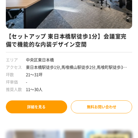
【セットアップ 東日本橋駅徒歩1分】会議室完
備で機能的な内装デザイン空間
エリア
中央区東日本橋
アクセス
東日本橋駅徒歩1分,馬喰横山駅徒歩2分,馬喰町駅徒歩3分,
浅草橋駅徒歩8分
坪数
21～31坪
坪単価
-
推奨人数
11～30人
詳細を見る
無料お問い合わせ