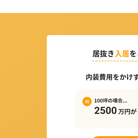
居抜き
入居
を
内装費用をかけ