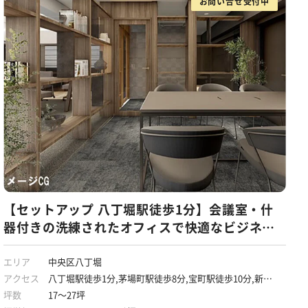
お問い合せ受付中
【セットアップ 八丁堀駅徒歩1分】会議室・什
器付きの洗練されたオフィスで快適なビジネス
を
エリア
中央区八丁堀
アクセス
八丁堀駅徒歩1分,茅場町駅徒歩8分,宝町駅徒歩10分,新富
町駅徒歩11分
坪数
17～27坪