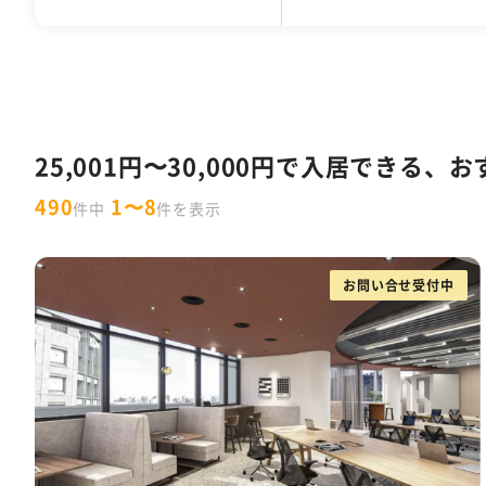
千代田区
30坪以下
1万円以下
居抜きオフィス
デザイナーズオフィス
中央区
31坪〜50坪
10,001円〜15,000円
セットアップオフィス
フォンブース
渋谷区
51坪〜100
港
1
男女別トイレ
会議室あり
耐震
特集一覧
10人以下
11～30人
31～50人
東京都の内装付きオフィス特集
W
セントラル空調
OAフロア
天井が
25,001円〜30,000円で入居でき
ラウンジ・テラス・バルコニーがあるオ
490
1〜8
件中
件を表示
スタートアップ企業向け東京都の30坪
フリーレント
什器付き
原状回復義
お問い合せ受付中