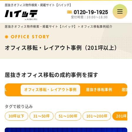
居抜きオフィス物件検索・掲載サイト【ハイッテ】
0120-19-1925
受付時間：10:00～18:00
居抜きオフィス物件検索・掲載サイト【ハイッテ】
>
オフィス移転事例紹介
OFFICE STORY
オフィス移転・レイアウト事例（201坪以上）
居抜きオフィス移転の成約事例を探す
ALL
オフィス移転・レイアウト事例
居抜き移転事例
居抜
タグで絞り込み
30坪以下
31〜50坪
51〜100坪
101〜200坪
201坪以