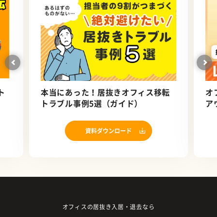
ト
本当にあった！居抜きオフィス移転
オ
トラブル事例5選（ガイド）
ア
資料ダウンロード
オフィスの居抜き入居・退去なら