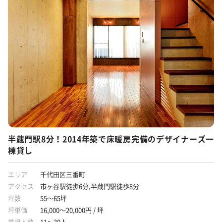
個別空調
貸会議室あり
ラウンジ
フリーレント
什器付き
原状回復義務なし
敷金3ヶ月以下
路線が多い
駅から徒歩5分圏内
半蔵門駅8分！2014年築で床暖房完備のデザイナーズ一
棟貸し
エリア
千代田区三番町
アクセス
市ヶ谷駅徒歩6分,半蔵門駅徒歩8分
坪数
55～65坪
坪単価
16,000～20,000円 / 坪
推奨人数
11～30人