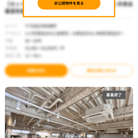
【セットアップ 小川町駅徒歩6分】屋上テラスと共用会
議室完備のデザインオフィス
エリア
千代田区神田錦町
アクセス
小川町駅徒歩6分,新御茶ノ水駅徒歩6分,神保町駅徒歩7分,
神田駅徒歩12分
坪数
40～50坪
坪単価
35,000～39,000円 / 坪
推奨人数
11～30人
詳細を見る
無料お問い合わせ
募集終了