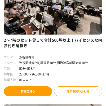
2〜7階のセット貸しで合計500坪以上！ハイセンスな内
装付き居抜き
エリア
渋谷区神南
アクセス
渋谷駅徒歩8分,原宿駅10分,明治神宮前駅徒歩10分
坪数
508～518坪
坪単価
22,000～26,000円 / 坪
推奨人数
81人以上
詳細を見る
無料お問い合わせ