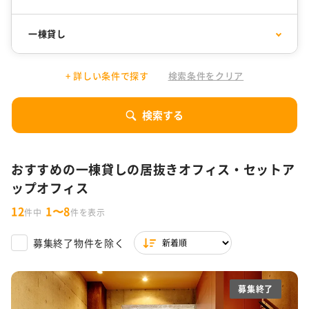
千代田区
30坪以下
中央区
31坪〜50坪
一棟貸し
渋谷区
51坪〜100坪
港区
101坪〜200坪
1万円以下
居抜きオフィス
10,001円〜15,000円
セットアップオフィス
目黒区
201坪以上
品川区
+ 詳しい条件で探す
検索条件をクリア
15,001円〜20,000円
SOHO
20,001円〜25,000円
コワーキング
新宿区
豊島区
デザイナーズオフィス
フォンブース
25,001円〜30,000円
サービスオフィス
30,001円以上
シェアオフィス
10人以下
11～30人
文京区
東京都 その他
検索する
ファミレス席
31～50人
51～80人
リノベーションオフィス
特集一覧
81人以上
おすすめの一棟貸しの居抜きオフィス・セットア
駐車場付き
駐輪場あり
東京都の内装付きオフィス特集
WeWorkの東京拠点
ップオフィス
築浅
男女別トイレ
渋谷限定！居抜きオフィス・セットアップ・サービスオフィ
ス特集
12
1〜8
件中
件を表示
会議室あり
耐震
ラウンジ・テラス・バルコニーがあるオフィス
バルコニーorテラスor屋上あり
木目調オフィス特集
ファミレス席
男女別トイレ
募集終了物件を除く
天井高2.7m以上
スケルトン天井
ワンフロア
スタートアップ企業向け東京都の30坪以下オフィス特集
一棟貸し
セントラル空調
募集終了
東京都内の坪単価1万円台オフィス特集
OAフロア
天井が高い