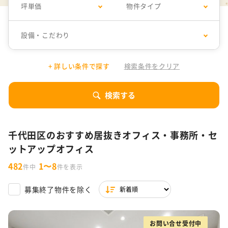
坪単価
物件タイプ
千代田区
30坪以下
中央区
31坪〜50坪
設備・こだわり
渋谷区
51坪〜100坪
港区
101坪〜200坪
1万円以下
居抜きオフィス
10,001円〜15,000円
セットアップオフィス
目黒区
201坪以上
品川区
+ 詳しい条件で探す
検索条件をクリア
15,001円〜20,000円
SOHO
20,001円〜25,000円
コワーキング
新宿区
豊島区
デザイナーズオフィス
フォンブース
25,001円〜30,000円
サービスオフィス
30,001円以上
シェアオフィス
10人以下
11～30人
文京区
東京都 その他
検索する
ファミレス席
31～50人
51～80人
リノベーションオフィス
特集一覧
81人以上
千代田区のおすすめ居抜きオフィス・事務所・セ
駐車場付き
駐輪場あり
東京都の内装付きオフィス特集
WeWorkの東京拠点
ットアップオフィス
築浅
男女別トイレ
渋谷限定！居抜きオフィス・セットアップ・サービスオフィ
ス特集
482
1〜8
件中
件を表示
会議室あり
耐震
ラウンジ・テラス・バルコニーがあるオフィス
バルコニーorテラスor屋上あり
木目調オフィス特集
ファミレス席
男女別トイレ
募集終了物件を除く
天井高2.7m以上
スケルトン天井
ワンフロア
スタートアップ企業向け東京都の30坪以下オフィス特集
一棟貸し
セントラル空調
お問い合せ受付中
東京都内の坪単価1万円台オフィス特集