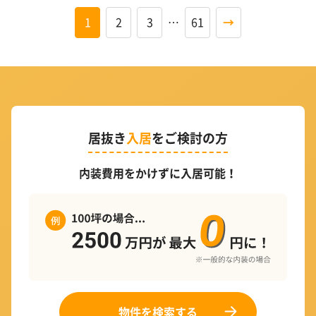
1
2
3
…
61
→
居抜き
入居
をご検討の方
内装費用をかけずに入居可能！
物件を検索する