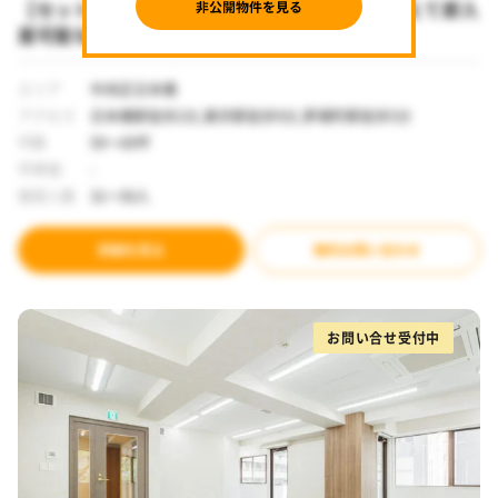
【セットアップ 日本橋駅徒歩2分】コストを抑えて即入
居可能な高機能オフィス
エリア
中央区日本橋
アクセス
日本橋駅徒歩2分,東京駅徒歩9分,茅場町駅徒歩5分
坪数
59～69坪
坪単価
-
推奨人数
31～50人
詳細を見る
無料お問い合わせ
お問い合せ受付中