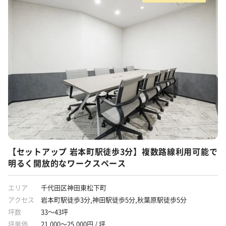
OAフロア
天井が高い
個別空調
貸会議室あり
ラウンジ
フリーレント
什器付き
原状回復義務なし
敷金3ヶ月以下
路線が多い
駅から徒歩5分圏内
【セットアップ 岩本町駅徒歩3分】複数路線利用可能で
明るく開放的なワークスペース
エリア
千代田区神田東松下町
アクセス
岩本町駅徒歩3分,神田駅徒歩5分,秋葉原駅徒歩5分
坪数
33～43坪
坪単価
21,000～25,000円 / 坪