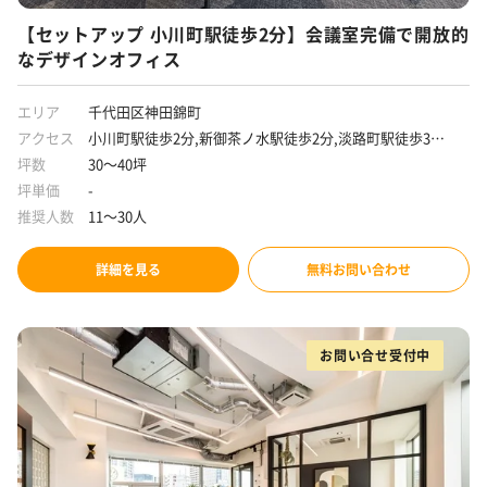
【セットアップ 小川町駅徒歩2分】会議室完備で開放的
なデザインオフィス
エリア
千代田区神田錦町
アクセス
小川町駅徒歩2分,新御茶ノ水駅徒歩2分,淡路町駅徒歩3分,
神保町駅徒歩7分
坪数
30～40坪
坪単価
-
推奨人数
11～30人
詳細を見る
無料お問い合わせ
お問い合せ受付中