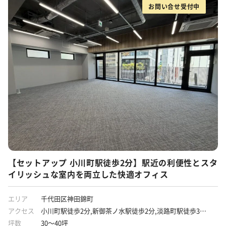
お問い合せ受付中
【セットアップ 小川町駅徒歩2分】駅近の利便性とスタ
イリッシュな室内を両立した快適オフィス
エリア
千代田区神田錦町
アクセス
小川町駅徒歩2分,新御茶ノ水駅徒歩2分,淡路町駅徒歩3分,
神保町駅徒歩7分
坪数
30～40坪