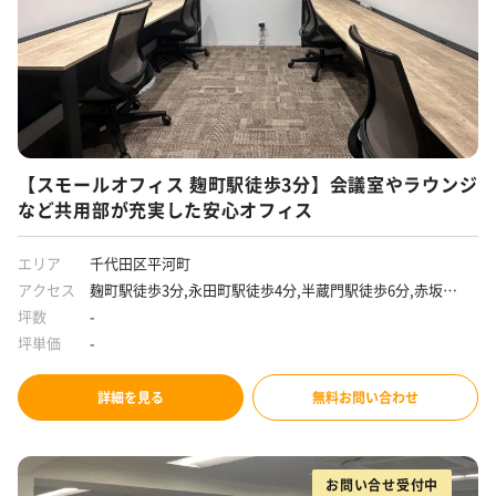
【スモールオフィス 麹町駅徒歩3分】会議室やラウンジ
など共用部が充実した安心オフィス
エリア
千代田区平河町
アクセス
麹町駅徒歩3分,永田町駅徒歩4分,半蔵門駅徒歩6分,赤坂見
附駅徒歩8分
坪数
-
坪単価
-
詳細を見る
無料お問い合わせ
お問い合せ受付中