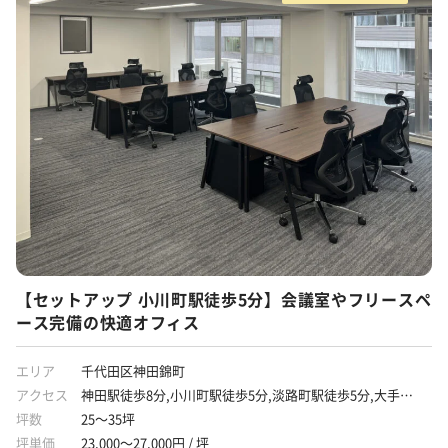
【セットアップ 小川町駅徒歩5分】会議室やフリースペ
ース完備の快適オフィス
エリア
千代田区神田錦町
アクセス
神田駅徒歩8分,小川町駅徒歩5分,淡路町駅徒歩5分,大手町
駅徒歩7分,竹橋駅徒歩6分
坪数
25～35坪
坪単価
23,000～27,000円 / 坪