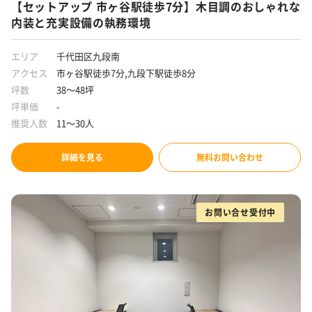
【セットアップ 市ヶ谷駅徒歩7分】木目調のおしゃれな
内装と充実設備の執務環境
エリア
千代田区九段南
アクセス
市ヶ谷駅徒歩7分,九段下駅徒歩8分
坪数
38～48坪
坪単価
-
推奨人数
11～30人
詳細を見る
無料お問い合わせ
お問い合せ受付中