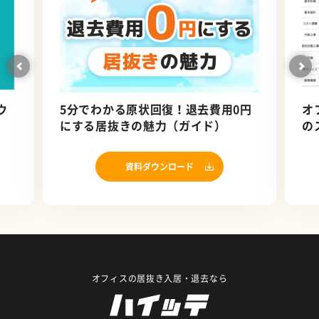
ウ
5分でわかる原状回復！退去費用0円
オ
にする居抜きの魅力（ガイド）
の
ロ
資料ダウンロード
オフィスの居抜き入居・退去なら