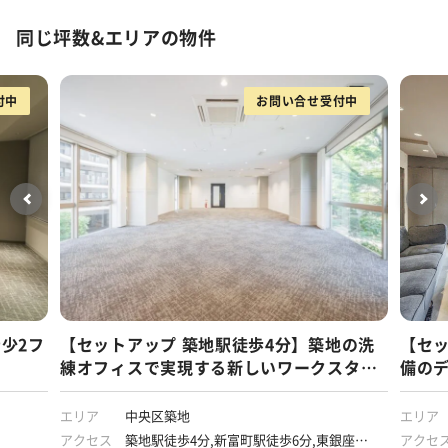
同じ坪数&エリアの物件
付中
お問い合せ受付中
少2フ
【セットアップ 築地駅徒歩4分】築地の洗
【セッ
練オフィスで実現する新しいワークスタイ
備の
ル
境を
エリア
中央区築地
エリア
アクセス
築地駅徒歩4分,新富町駅徒歩6分,東銀座駅
アクセ