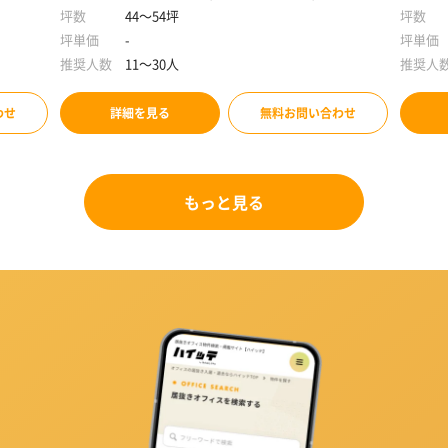
徒歩10分
坪数
44～54坪
坪数
坪単価
-
坪単価
推奨人数
11～30人
推奨人
わせ
詳細を見る
無料お問い合わせ
もっと見る