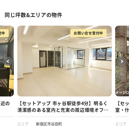
同じ坪数&エリアの物件
付中
お問い合せ受付中
駅近の
【セットアップ 市ヶ谷駅徒歩4分】明るく
【セッ
清潔感のある室内と充実の周辺環境オフィ
室・
ス
なビ
エリア
新宿区市谷田町
エリア