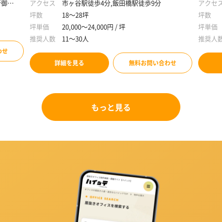
新御茶
アクセス
市ヶ谷駅徒歩4分,飯田橋駅徒歩9分
アクセ
坪数
18～28坪
坪数
坪単価
20,000～24,000円 / 坪
坪単価
推奨人数
11～30人
推奨人
わせ
詳細を見る
無料お問い合わせ
もっと見る