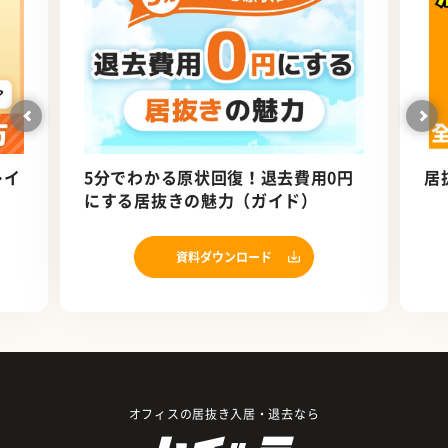
レイ
5分でわかる原状回復！退去費用0円
居
）
にする居抜きの魅力（ガイド）
資料ダウンロード
オフィスの居抜き入居・退去なら