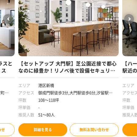
ラスと
【セットアップ 大門駅】芝公園近接で都心
【ハー
ィス
なのに緑豊か！リノベ後で設備セキュリテ
駅近
ィ充実
備え
エリア
港区新橋
エリア
宝町駅
アクセス
御成門駅徒歩3分,大門駅徒歩6分,汐留駅徒
アクセ
9分
歩9分,浜松町駅徒歩10分,新橋駅徒歩10分,
坪数
108～118坪
坪数
神谷町駅徒歩11分
坪単価
-
坪単価
推奨人数
51～80人
推奨人
わせ
詳細を見る
無料お問い合わせ