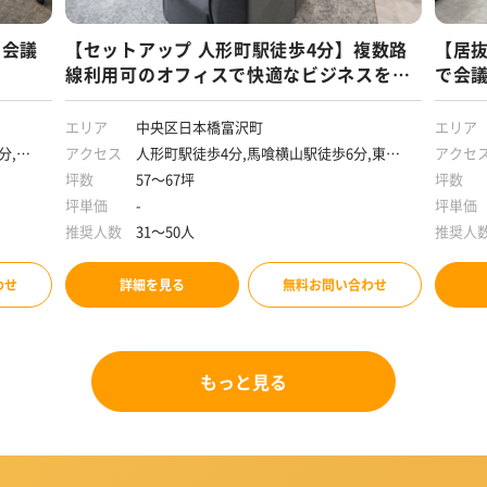
】会議
【セットアップ 人形町駅徒歩4分】複数路
【居抜
線利用可のオフィスで快適なビジネスを実
で会
現
ネス
エリア
中央区日本橋富沢町
エリア
分,馬
アクセス
人形町駅徒歩4分,馬喰横山駅徒歩6分,東日
アクセ
本橋駅徒歩7分,浜町駅徒歩7分
坪数
57～67坪
坪数
坪単価
-
坪単価
推奨人数
31～50人
推奨人
わせ
詳細を見る
無料お問い合わせ
もっと見る