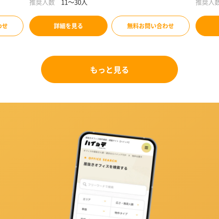
推奨人数
11～30人
推奨人
わせ
詳細を見る
無料お問い合わせ
もっと見る