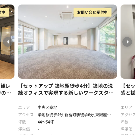
付中
お問い合せ受付中
外観レ
【セットアップ 築地駅徒歩4分】築地の洗
【セッ
力のオ
練オフィスで実現する新しいワークスタイ
感と
ル
エリア
中央区築地
エリア
アクセス
築地駅徒歩4分,新富町駅徒歩6分,東銀座駅
アクセ
徒歩10分
坪数
44～54坪
坪数
坪単価
-
坪単価