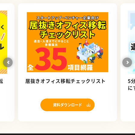
転
居抜きオフィス移転チェックリスト
5
に
資料ダウンロード