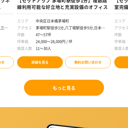
メゾネ
【セットアップ 茅場町駅徒歩1分】複数路
【セッ
ス
線利用可能な好立地と充実設備のオフィス
室完
エリア
中央区日本橋茅場町
エリア
,三越
アクセス
茅場町駅徒歩1分,八丁堀駅徒歩5分,日本橋
アクセ
駅徒歩6分
坪数
47～57坪
坪数
坪単価
24,000～28,000円 / 坪
坪単価
推奨人数
11～30人
推奨人
わせ
詳細を見る
無料お問い合わせ
もっと見る