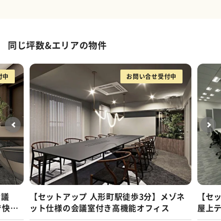
同じ坪数&エリアの物件
付中
お問い合せ受付中
会議
【セットアップ 人形町駅徒歩3分】メゾネ
【セッ
で快適
ット仕様の会議室付き高機能オフィス
屋上
オフ