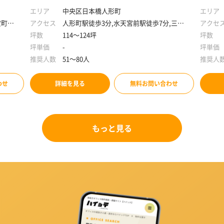
エリア
中央区日本橋人形町
エリア
宝町駅
アクセス
人形町駅徒歩3分,水天宮前駅徒歩7分,三越
アクセ
前駅徒歩8分,新日本橋駅徒歩10分
坪数
114～124坪
坪数
坪単価
-
坪単価
推奨人数
51～80人
推奨人
わせ
詳細を見る
無料お問い合わせ
もっと見る