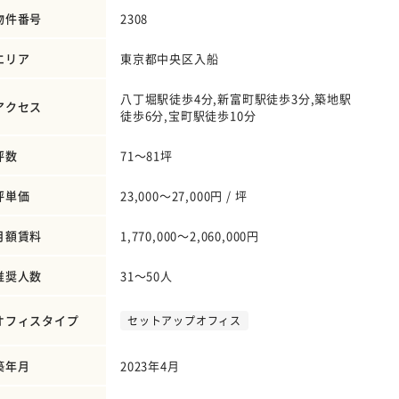
物件番号
2308
エリア
東京都中央区入船
八丁堀駅徒歩4分,新富町駅徒歩3分,築地駅
アクセス
徒歩6分,宝町駅徒歩10分
坪数
71～81坪
坪単価
23,000～27,000円 / 坪
月額賃料
1,770,000～2,060,000円
推奨人数
31～50人
オフィスタイプ
セットアップオフィス
築年月
2023年4月