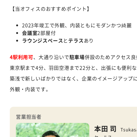
【当オフィスのおすすめポイント】
2023年竣工で外観、内装ともにモダンかつ綺麗
会議室
2部屋付
ラウンジスペース
と
テラス
あり
4駅利用可
、大通り沿いで
駐車場
併設のためアクセス良
東京駅まで4分、羽田空港まで22分と、出張にも便利
築浅で新しいばかりではなく、企業のイメージアップ
外観・内装です。
営業担当者
本田 司
Tsukas