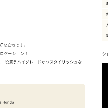
好な立地です。
なロケーション！
シ
に一役買うハイグレードかつスタイリッシュな
a Honda