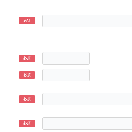
*
*
*
*
*