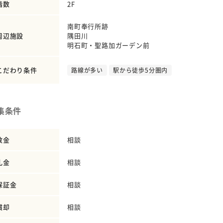
階数
2F
南町奉行所跡
周辺施設
隅田川
明石町・聖路加ガーデン前
こだわり条件
路線が多い
駅から徒歩5分圏内
集条件
敷金
相談
礼金
相談
保証金
相談
償却
相談