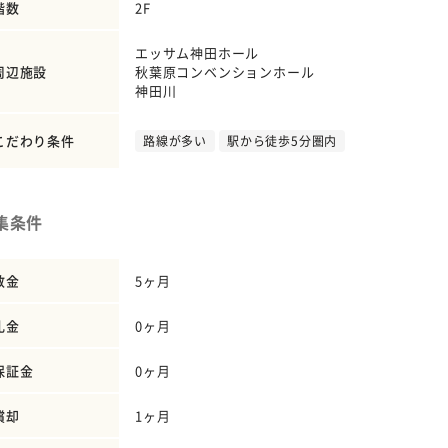
階数
2F
エッサム神田ホール
周辺施設
秋葉原コンベンションホール
神田川
こだわり条件
路線が多い
駅から徒歩5分圏内
集条件
敷金
5ヶ月
礼金
0ヶ月
保証金
0ヶ月
償却
1ヶ月