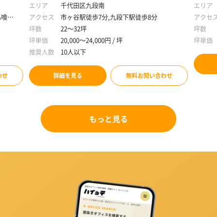
エリア
千代田区九段南
エリア
馬喰町
アクセス
市ヶ谷駅徒歩7分,九段下駅徒歩8分
アクセ
坪数
22～32坪
坪数
坪単価
20,000～24,000円 / 坪
坪単価
推奨人数
10人以下
わせ
詳細を見る
無料お問い合わせ
もっと見る