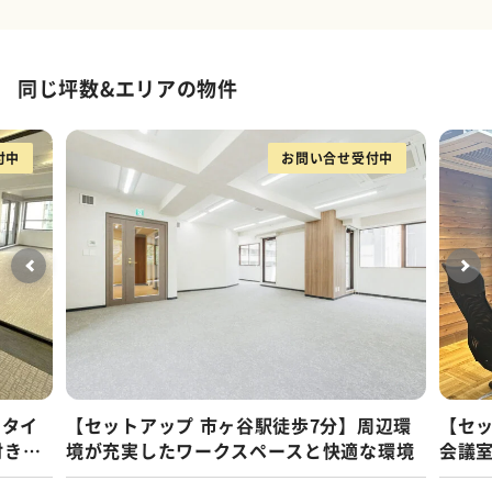
同じ坪数&エリアの物件
付中
お問い合せ受付中
スタイ
【セットアップ 市ヶ谷駅徒歩7分】周辺環
【セッ
付きオ
境が充実したワークスペースと快適な環境
会議