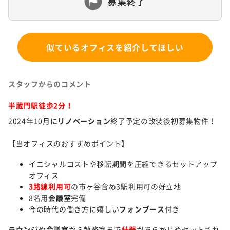
募集終了
似ているオフィスを紹介してほしい
スタッフからのコメント
半蔵門駅徒歩2分！
2024年10月に
リノベーション
終了予定の改装後初募集物件！
【当オフィスのおすすめポイント】
イニシャルコストや移転期間を圧縮できるセットアップ
オフィス
3路線利用可
の市ヶ谷含め3駅利用可の好立地
8名用
会議室
完備
今の時代の働き方に嬉しい
フォンブース
付き
ラウンジ
や
会議室
から執務室まで
什器
があらかじめセットされ