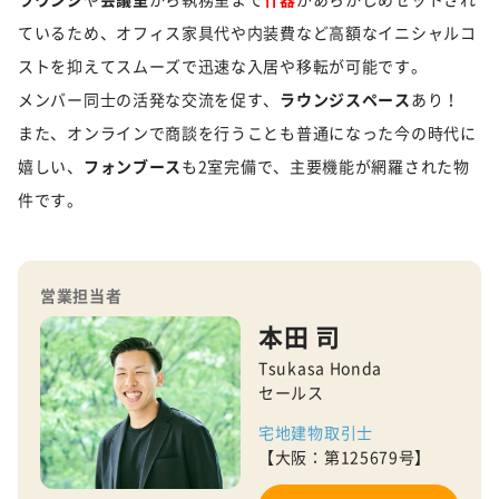
ているため、オフィス家具代や内装費など高額なイニシャルコ
ストを抑えてスムーズで迅速な入居や移転が可能です。
メンバー同士の活発な交流を促す、
ラウンジスペース
あり！
また、オンラインで商談を行うことも普通になった今の時代に
嬉しい、
フォンブース
も2室完備で、主要機能が網羅された物
件です。
営業担当者
本田 司
Tsukasa Honda
セールス
宅地建物取引士
【大阪：第125679号】