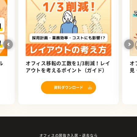
ル
オフィス移転の工数を1/3削減！レイ
オ
アウトを考えるポイント（ガイド）
見
資料ダウンロード
オフィスの居抜き入居・退去なら