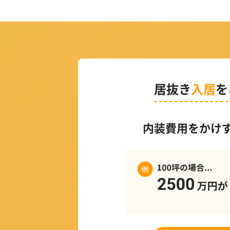
居抜き
入居
を
内装費用をかけ