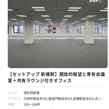
募集終了
【セットアップ 新橋駅】開放的眺望と専有会議
室＋共有ラウンジ付きオフィス
エリア
港区西新橋
アクセス
内幸町駅徒歩5分,御成門駅徒歩6分,新橋駅徒歩8分,虎ノ門
駅徒歩9分,虎ノ門ヒルズ駅徒歩9分
坪数
130～140坪