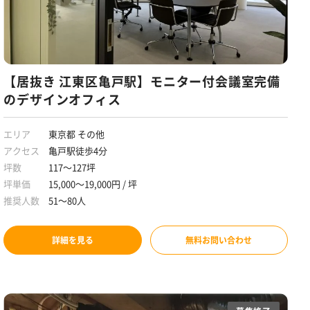
【居抜き 江東区亀戸駅】モニター付会議室完備
のデザインオフィス
エリア
東京都 その他
アクセス
亀戸駅徒歩4分
坪数
117～127坪
坪単価
15,000～19,000円 / 坪
推奨人数
51～80人
詳細を見る
無料お問い合わせ