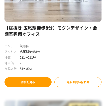
【居抜き 広尾駅徒歩8分】モダンデザイン・会
議室完備オフィス
エリア
渋谷区
アクセス
広尾駅徒歩8分
坪数
181～191坪
坪単価
-
推奨人数
51～80人
詳細を見る
無料お問い合わせ