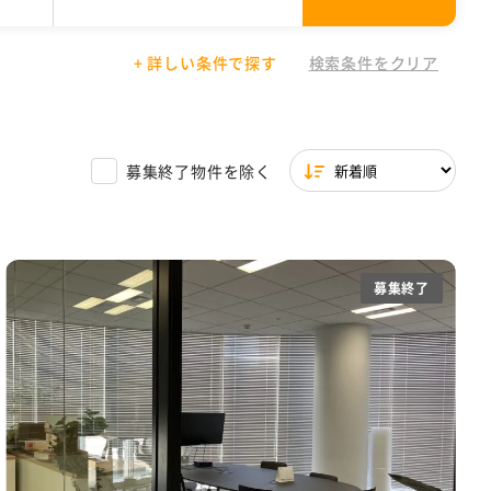
+ 詳しい条件で探す
検索条件をクリア
01円〜30,000円
場付き
文京区
シェアオフィス
駐輪場あり
東京都 その他
30,001円以上
築浅
ワンフロア
一棟貸し
サービスオフィス特集
募集終了物件を除く
イレ
天井高2.7m以上
ら徒歩5分圏内
募集終了