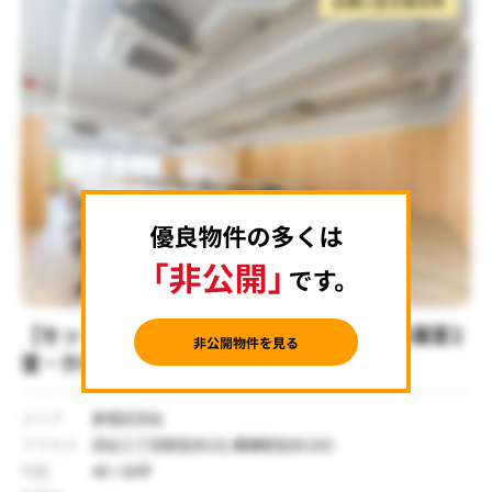
お問い合せ受付中
【セットアップ 四谷三丁目駅徒歩2分】会議室2
室・什器付きデザインオフィス
エリア
新宿区四谷
アクセス
四谷三丁目駅徒歩2分,曙橋駅徒歩10分
坪数
40～50坪