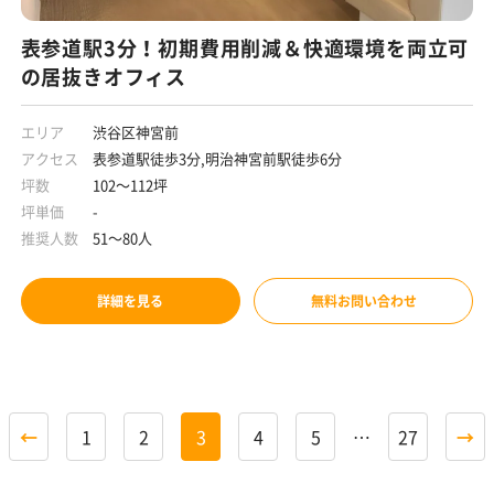
表参道駅3分！初期費用削減＆快適環境を両立可
の居抜きオフィス
エリア
渋谷区神宮前
アクセス
表参道駅徒歩3分,明治神宮前駅徒歩6分
坪数
102～112坪
坪単価
-
推奨人数
51～80人
詳細を見る
無料お問い合わせ
←
1
2
3
4
5
…
27
→