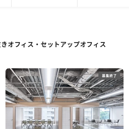
坪
区
5,001円〜20,000円
ファミレス席
SOHO
目黒区
101坪〜200坪
コワーキング
品川区
リノベーションオフィス
20,001円〜25,000円
201坪以上
新宿区
サービスオフィス
豊島区
25,0
駐車
バルコニーorテラスor屋上あり
スケルトン天井
51～80人
81人以上
eWorkの東京拠点
渋谷限定！居抜きオフィス・セットアップ・
高い
個別空調
貸会議室あり
ラウンジ
抜きオフィス・セットアップオフィス
フィス
木目調オフィス特集
ファミレス席
男女別ト
以下オフィス特集
東京都内の坪単価1万円台オフィス特集
務なし
敷金3ヶ月以下
路線が多い
駅か
募集終了