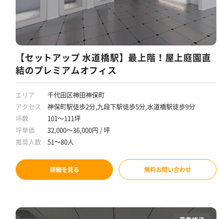
【セットアップ 水道橋駅】最上階！屋上庭園直
結のプレミアムオフィス
エリア
千代田区神田神保町
アクセス
神保町駅徒歩2分,九段下駅徒歩5分,水道橋駅徒歩9分
坪数
101～111坪
坪単価
32,000～36,000円 / 坪
推奨人数
51～80人
詳細を見る
無料お問い合わせ