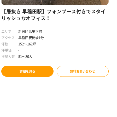
【居抜き 早稲田駅】フォンブース付きでスタイ
リッシュなオフィス！
エリア
新宿区馬場下町
アクセス
早稲田駅徒歩1分
坪数
152～162坪
坪単価
-
推奨人数
51～80人
詳細を見る
無料お問い合わせ