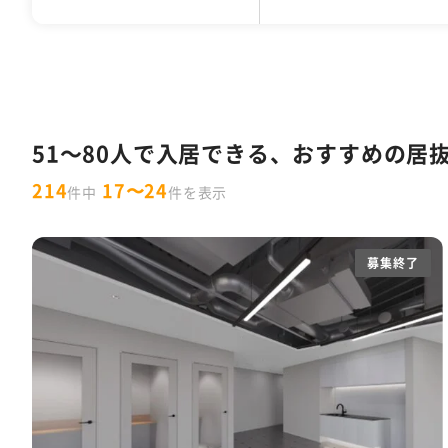
千代田区
30坪以下
1万円以下
居抜きオフィス
デザイナーズオフィス
中央区
31坪〜50坪
10,001円〜15,000円
セットアップオフィス
フォンブース
渋谷区
51坪〜100
港
1
男女別トイレ
会議室あり
耐震
特集一覧
10人以下
11～30人
31～50人
東京都の内装付きオフィス特集
W
セントラル空調
OAフロア
天井が
51～80人で入居できる、おすすめの居
ラウンジ・テラス・バルコニーがあるオ
214
17〜24
件中
件を表示
スタートアップ企業向け東京都の30坪
フリーレント
什器付き
原状回復義
募集終了