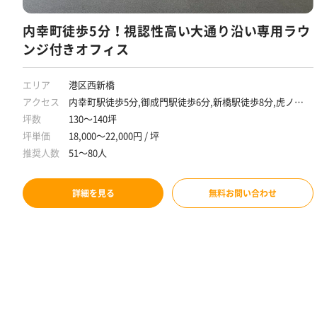
内幸町徒歩5分！視認性高い大通り沿い専用ラウ
ンジ付きオフィス
エリア
港区西新橋
アクセス
内幸町駅徒歩5分,御成門駅徒歩6分,新橋駅徒歩8分,虎ノ門
駅徒歩9分,虎ノ門ヒルズ駅徒歩9分
坪数
130～140坪
坪単価
18,000～22,000円 / 坪
推奨人数
51～80人
詳細を見る
無料お問い合わせ