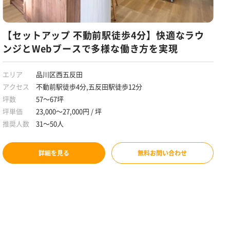
【セットアップ 不動前駅徒歩4分】快適なラウ
ンジとWebブースで多様な働き方を実現
エリア
品川区西五反田
アクセス
不動前駅徒歩4分,五反田駅徒歩12分
坪数
57～67坪
坪単価
23,000～27,000円 / 坪
推奨人数
31～50人
詳細を見る
無料お問い合わせ