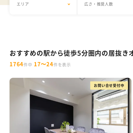
エリア
広さ・推奨人数
千代田区
30坪以下
1万円以下
居抜きオフィス
デザイナーズオフィス
中央区
31坪〜50坪
10,001円〜15,000円
セットアップオフィス
フォンブース
渋谷区
51坪〜100
港
1
男女別トイレ
会議室あり
耐震
特集一覧
10人以下
11～30人
31～50人
東京都の内装付きオフィス特集
W
セントラル空調
OAフロア
天井が
おすすめの駅から徒歩5分圏内の居抜き
ラウンジ・テラス・バルコニーがあるオ
1764
17〜24
件中
件を表示
スタートアップ企業向け東京都の30坪
フリーレント
什器付き
原状回復義
お問い合せ受付中