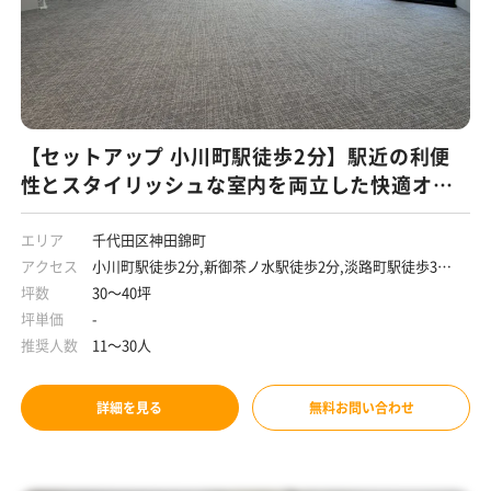
【セットアップ 小川町駅徒歩2分】駅近の利便
性とスタイリッシュな室内を両立した快適オフ
ィス
エリア
千代田区神田錦町
アクセス
小川町駅徒歩2分,新御茶ノ水駅徒歩2分,淡路町駅徒歩3分,
神保町駅徒歩7分
坪数
30～40坪
坪単価
-
推奨人数
11～30人
詳細を見る
無料お問い合わせ