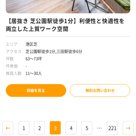
【居抜き 芝公園駅徒歩1分】利便性と快適性を
両立した上質ワーク空間
エリア
港区芝
アクセス
芝公園駅徒歩1分,三田駅徒歩6分
坪数
63～73坪
坪単価
-
推奨人数
11～30人
詳細を見る
無料お問い合わせ
←
1
2
3
4
5
…
221
→