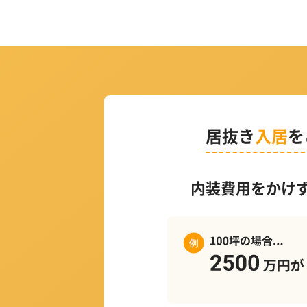
居抜き
入居
を
内装費用をかけ