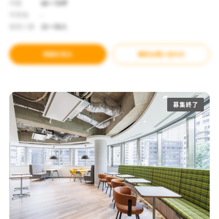
坪数
66～76坪
坪単価
-
推奨人数
31～50人
詳細を見る
無料お問い合わせ
募集終了