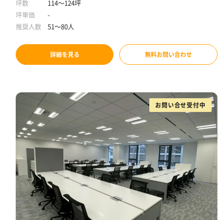
日本橋駅徒歩10分
坪数
114～124坪
坪単価
-
推奨人数
51～80人
詳細を見る
無料お問い合わせ
お問い合せ受付中