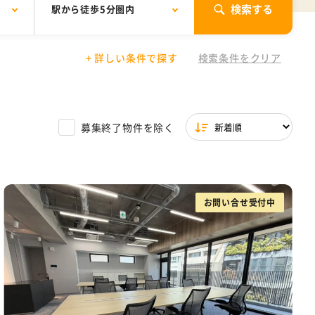
検索する
駅から徒歩5分圏内
+ 詳しい条件で探す
検索条件をクリア
01円〜30,000円
場付き
文京区
シェアオフィス
駐輪場あり
東京都 その他
30,001円以上
築浅
ワンフロア
一棟貸し
サービスオフィス特集
募集終了物件を除く
イレ
天井高2.7m以上
ら徒歩5分圏内
お問い合せ受付中