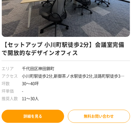
【セットアップ 小川町駅徒歩2分】会議室完備
で開放的なデザインオフィス
エリア
千代田区神田錦町
アクセス
小川町駅徒歩2分,新御茶ノ水駅徒歩2分,淡路町駅徒歩3分,
神保町駅徒歩7分
坪数
30～40坪
坪単価
-
推奨人数
11～30人
詳細を見る
無料お問い合わせ