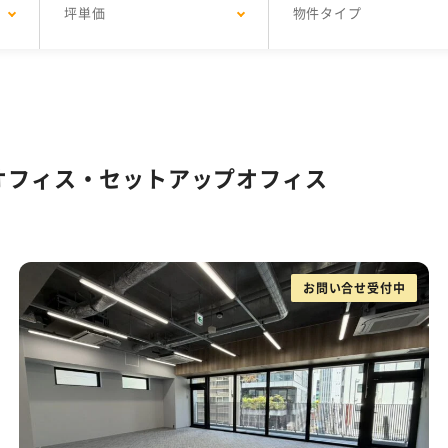
坪単価
物件タイプ
坪
区
5,001円〜20,000円
ファミレス席
SOHO
目黒区
101坪〜200坪
コワーキング
品川区
リノベーションオフィス
20,001円〜25,000円
201坪以上
新宿区
サービスオフィス
豊島区
25,0
駐車
バルコニーorテラスor屋上あり
スケルトン天井
51～80人
81人以上
eWorkの東京拠点
渋谷限定！居抜きオフィス・セットアップ・
高い
個別空調
貸会議室あり
ラウンジ
オフィス・セットアップオフィス
フィス
木目調オフィス特集
ファミレス席
男女別ト
以下オフィス特集
東京都内の坪単価1万円台オフィス特集
務なし
敷金3ヶ月以下
路線が多い
駅か
お問い合せ受付中