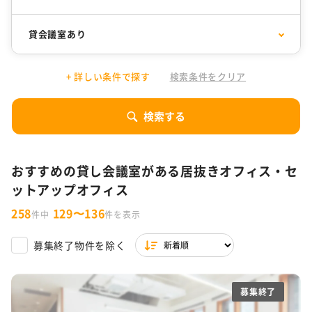
千代田区
30坪以下
中央区
31坪〜50坪
貸会議室あり
渋谷区
51坪〜100坪
港区
101坪〜200坪
1万円以下
居抜きオフィス
10,001円〜15,000円
セットアップオフィス
目黒区
201坪以上
品川区
+ 詳しい条件で探す
検索条件をクリア
15,001円〜20,000円
SOHO
20,001円〜25,000円
コワーキング
新宿区
豊島区
デザイナーズオフィス
フォンブース
25,001円〜30,000円
サービスオフィス
30,001円以上
シェアオフィス
10人以下
11～30人
文京区
東京都 その他
検索する
ファミレス席
31～50人
51～80人
リノベーションオフィス
特集一覧
81人以上
おすすめの貸し会議室がある居抜きオフィス・セ
駐車場付き
駐輪場あり
東京都の内装付きオフィス特集
WeWorkの東京拠点
ットアップオフィス
築浅
男女別トイレ
渋谷限定！居抜きオフィス・セットアップ・サービスオフィ
ス特集
258
129〜136
件中
件を表示
会議室あり
耐震
ラウンジ・テラス・バルコニーがあるオフィス
バルコニーorテラスor屋上あり
木目調オフィス特集
ファミレス席
男女別トイレ
募集終了物件を除く
天井高2.7m以上
スケルトン天井
ワンフロア
スタートアップ企業向け東京都の30坪以下オフィス特集
一棟貸し
セントラル空調
募集終了
東京都内の坪単価1万円台オフィス特集
OAフロア
天井が高い