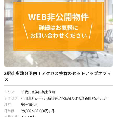
個別空調
貸会議室あり
ラウンジ
フリーレント
什器付き
原状回復義務なし
敷金3ヶ月以下
路線が多い
駅から徒歩5分圏内
3駅徒歩数分圏内！アクセス抜群のセットアップオフィ
ス
エリア
千代田区神田美土代町
アクセス
小川町駅徒歩2分,新御茶ノ水駅徒歩3分,淡路町駅徒歩5分
坪数
94～104坪
坪単価
29,000～33,000円 / 坪
推奨人数
31～50人