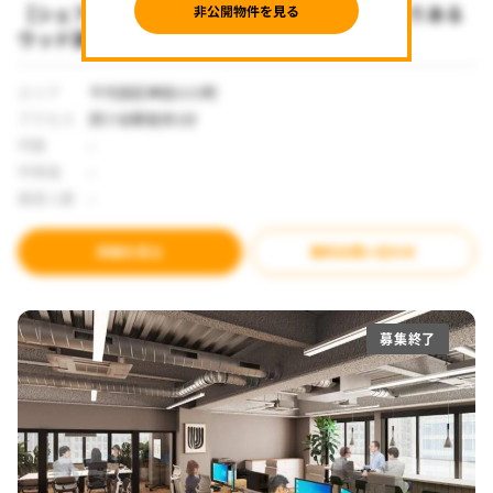
【シェアオフィス 四ツ谷駅】無料会議室×温もりある
ウッド調のレンタルオフィス
エリア
千代田区神田小川町
アクセス
四ツ谷駅徒歩1分
坪数
-
坪単価
-
推奨人数
-
詳細を見る
無料お問い合わせ
募集終了