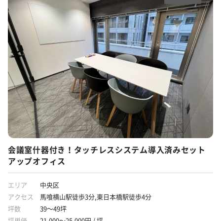
会議室什器付き！タッチレスシステム導入済みセット
アップオフィス
エリア
中央区
アクセス
馬喰横山駅徒歩3分,東日本橋駅徒歩4分
坪数
39～49坪
坪単価
21,000～25,000円 / 坪