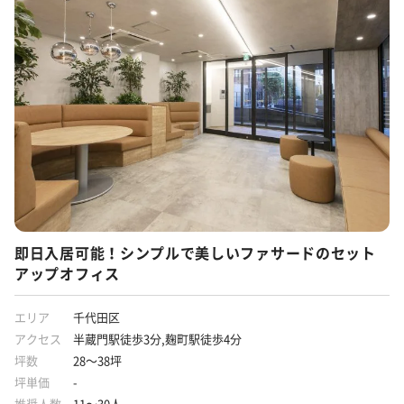
個別空調
貸会議室あり
ラウンジ
フリーレント
什器付き
原状回復義務なし
敷金3ヶ月以下
路線が多い
駅から徒歩5分圏内
即日入居可能！シンプルで美しいファサードのセット
アップオフィス
エリア
千代田区
アクセス
半蔵門駅徒歩3分,麹町駅徒歩4分
坪数
28～38坪
坪単価
-
推奨人数
11～30人