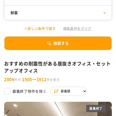
千代田区
30坪以下
中央区
31坪〜50坪
耐震
渋谷区
51坪〜100坪
港区
101坪〜200坪
1万円以下
居抜きオフィス
10,001円〜15,000円
セットアップオフィス
目黒区
201坪以上
品川区
+ 詳しい条件で探す
検索条件をクリア
15,001円〜20,000円
SOHO
20,001円〜25,000円
コワーキング
新宿区
豊島区
デザイナーズオフィス
フォンブース
25,001円〜30,000円
サービスオフィス
30,001円以上
シェアオフィス
10人以下
11～30人
文京区
東京都 その他
検索する
ファミレス席
31～50人
51～80人
リノベーションオフィス
特集一覧
81人以上
おすすめの耐震性がある居抜きオフィス・セット
駐車場付き
駐輪場あり
東京都の内装付きオフィス特集
WeWorkの東京拠点
アップオフィス
築浅
男女別トイレ
渋谷限定！居抜きオフィス・セットアップ・サービスオフィ
ス特集
2004
1905〜1912
件中
件を表示
会議室あり
耐震
ラウンジ・テラス・バルコニーがあるオフィス
バルコニーorテラスor屋上あり
木目調オフィス特集
ファミレス席
男女別トイレ
募集終了物件を除く
天井高2.7m以上
スケルトン天井
ワンフロア
スタートアップ企業向け東京都の30坪以下オフィス特集
一棟貸し
セントラル空調
募集終了
東京都内の坪単価1万円台オフィス特集
OAフロア
天井が高い