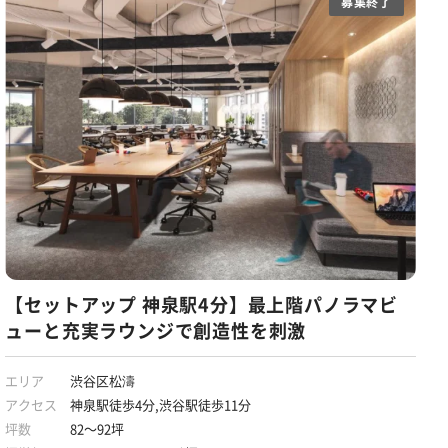
募集終了
【セットアップ 神泉駅4分】最上階パノラマビ
ューと充実ラウンジで創造性を刺激
エリア
渋谷区松濤
アクセス
神泉駅徒歩4分,渋谷駅徒歩11分
坪数
82～92坪