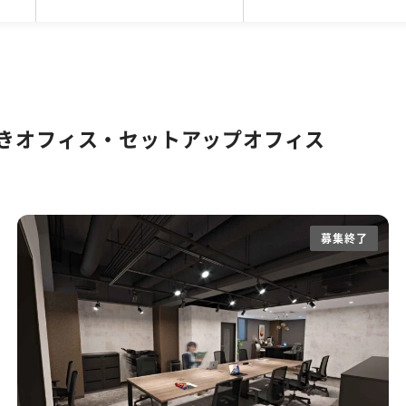
坪
区
5,001円〜20,000円
ファミレス席
SOHO
目黒区
101坪〜200坪
コワーキング
品川区
リノベーションオフィス
20,001円〜25,000円
201坪以上
新宿区
サービスオフィス
豊島区
25,0
駐車
バルコニーorテラスor屋上あり
スケルトン天井
51～80人
81人以上
eWorkの東京拠点
渋谷限定！居抜きオフィス・セットアップ・
高い
個別空調
貸会議室あり
ラウンジ
きオフィス・セットアップオフィス
フィス
木目調オフィス特集
ファミレス席
男女別ト
以下オフィス特集
東京都内の坪単価1万円台オフィス特集
務なし
敷金3ヶ月以下
路線が多い
駅か
募集終了