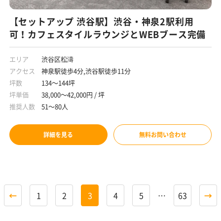
【セットアップ 渋谷駅】渋谷・神泉2駅利用
可！カフェスタイルラウンジとWEBブース完備
エリア
渋谷区松濤
アクセス
神泉駅徒歩4分,渋谷駅徒歩11分
坪数
134～144坪
坪単価
38,000～42,000円 / 坪
推奨人数
51～80人
詳細を見る
無料お問い合わせ
←
1
2
3
4
5
…
63
→