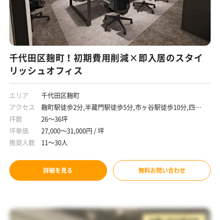
千代田区麹町！初期費用削減×即入居のスタイ
リッシュオフィス
エリア
千代田区麹町
アクセス
麹町駅徒歩2分,半蔵門駅徒歩5分,市ヶ谷駅徒歩10分,四ツ
谷駅徒歩10分
坪数
26～36坪
坪単価
27,000～31,000円 / 坪
推奨人数
11～30人
詳細を見る
無料お問い合わせ