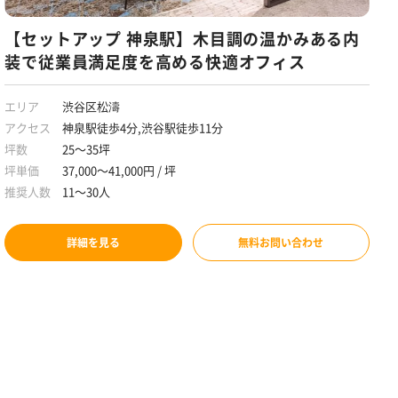
【セットアップ 神泉駅】木目調の温かみある内
装で従業員満足度を高める快適オフィス
エリア
渋谷区松濤
アクセス
神泉駅徒歩4分,渋谷駅徒歩11分
坪数
25～35坪
坪単価
37,000～41,000円 / 坪
推奨人数
11～30人
詳細を見る
無料お問い合わせ