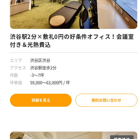
渋谷駅2分×敷礼0円の好条件オフィス！会議室
付き＆光熱費込
エリア
渋谷区渋谷
アクセス
渋谷駅徒歩2分
坪数
-3～7坪
坪単価
59,000～63,000円 / 坪
詳細を見る
無料お問い合わせ