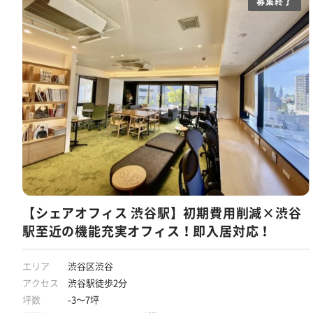
募集終了
【シェアオフィス 渋谷駅】初期費用削減×渋谷
駅至近の機能充実オフィス！即入居対応！
エリア
渋谷区渋谷
アクセス
渋谷駅徒歩2分
坪数
-3～7坪