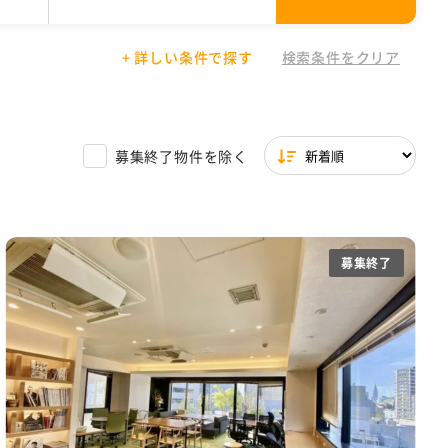
+ 詳しい条件で探す
検索条件をクリア
01円〜30,000円
場付き
文京区
シェアオフィス
駐輪場あり
東京都 その他
30,001円以上
築浅
ワンフロア
一棟貸し
サービスオフィス特集
募集終了物件を除く
イレ
天井高2.7m以上
ら徒歩5分圏内
募集終了