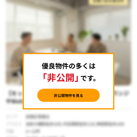
お問い合せ受付中
【セットアップ 池尻大橋駅徒歩10分】ラウンジ
やWebブース完備の家具付きオフィス
エリア
目黒区青葉台
アクセス
池尻大橋駅徒歩10分,中目黒駅徒歩11分,神泉駅徒歩14分
坪数
2～12坪