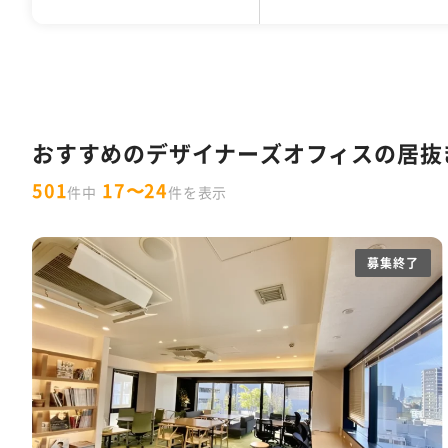
千代田区
30坪以下
1万円以下
居抜きオフィス
デザイナーズオフィス
中央区
31坪〜50坪
10,001円〜15,000円
セットアップオフィス
フォンブース
渋谷区
51坪〜100
港
1
男女別トイレ
会議室あり
耐震
特集一覧
10人以下
11～30人
31～50人
東京都の内装付きオフィス特集
W
セントラル空調
OAフロア
天井が
おすすめのデザイナーズオフィスの居抜
ラウンジ・テラス・バルコニーがあるオ
501
17〜24
件中
件を表示
スタートアップ企業向け東京都の30坪
フリーレント
什器付き
原状回復義
募集終了