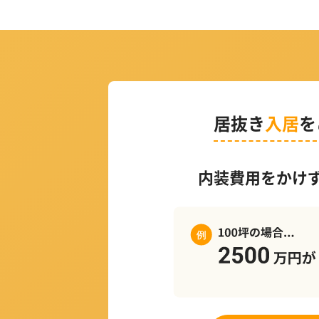
居抜き
入居
を
内装費用をかけ