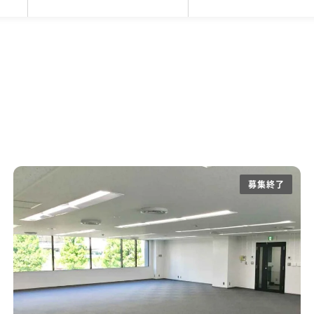
坪
区
5,001円〜20,000円
ファミレス席
SOHO
目黒区
101坪〜200坪
コワーキング
品川区
リノベーションオフィス
20,001円〜25,000円
201坪以上
新宿区
サービスオフィス
豊島区
25,0
駐車
バルコニーorテラスor屋上あり
スケルトン天井
51～80人
81人以上
eWorkの東京拠点
渋谷限定！居抜きオフィス・セットアップ・
高い
個別空調
貸会議室あり
ラウンジ
フィス
木目調オフィス特集
ファミレス席
男女別ト
以下オフィス特集
東京都内の坪単価1万円台オフィス特集
務なし
敷金3ヶ月以下
路線が多い
駅か
募集終了