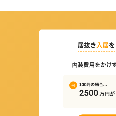
居抜き
入居
を
内装費用をかけ