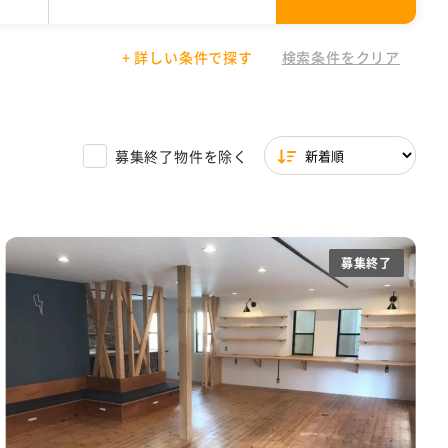
+ 詳しい条件で探す
検索条件をクリア
01円〜30,000円
場付き
文京区
シェアオフィス
駐輪場あり
東京都 その他
30,001円以上
築浅
ワンフロア
一棟貸し
サービスオフィス特集
募集終了物件を除く
イレ
天井高2.7m以上
ら徒歩5分圏内
募集終了