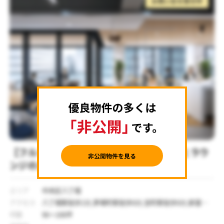
お問い合せ受付中
【フルセットアップ 茅場町】屋上テラスとラウ
ンジのある内装・家具付きオフィス
エリア
中央区八丁堀
アクセス
八丁堀駅徒歩1分,茅場町駅徒歩6分,宝町駅徒歩6分,新富町
駅徒歩8分,京橋駅徒歩9分
坪数
96～106坪