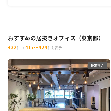
千代田区
30坪以下
1万円以下
居抜きオフィス
デザイナーズオフィス
中央区
31坪〜50坪
10,001円〜15,000円
セットアップオフィス
フォンブース
渋谷区
51坪〜100
港
1
男女別トイレ
会議室あり
耐震
特集一覧
10人以下
11～30人
31～50人
東京都の内装付きオフィス特集
W
セントラル空調
OAフロア
天井が
おすすめの居抜きオフィス（東京都）
ラウンジ・テラス・バルコニーがあるオ
432
417〜424
件中
件を表示
スタートアップ企業向け東京都の30坪
フリーレント
什器付き
原状回復義
募集終了