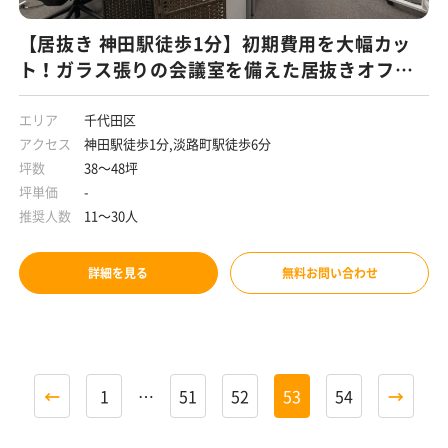
【居抜き 神田駅徒歩1分】初期費用を大幅カッ
ト！ガラス張りの会議室を備えた居抜きオフィ
ス
エリア
千代田区
アクセス
神田駅徒歩1分,淡路町駅徒歩6分
坪数
38～48坪
坪単価
-
推奨人数
11～30人
詳細を見る
無料お問い合わせ
←
1
…
51
52
53
54
→