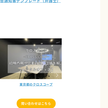
予告通知書テンプレート（弁護士）
東京都のgood
）
東京都のsenq（センク