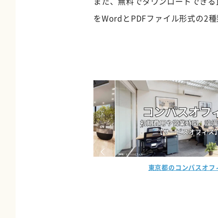
また、無料でダウンロードできる民
をWordとPDFファイル形式の
ンパスオフィス
東京都のワークスタイリン