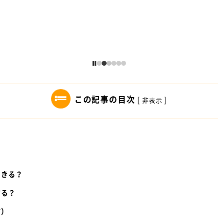
この記事の目次
[
]
非表示
て
できる？
する？
方）