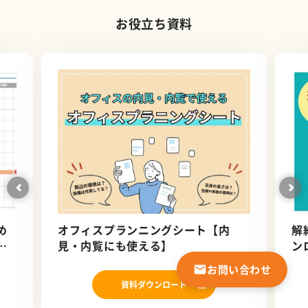
お役立ち資料
め
オフィスプランニングシート【内
解
ン
見・内覧にも使える】
ン
お問い合わせ
資料ダウンロード