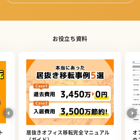
お役立ち資料
ト
居抜きオフィス移転完全マニュアル
オ
（ガイド）
の