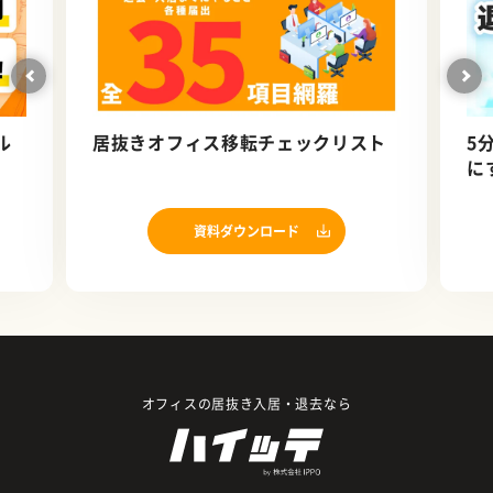
ル
居抜きオフィス移転チェックリスト
5
に
資料ダウンロード
オフィスの居抜き入居・退去なら