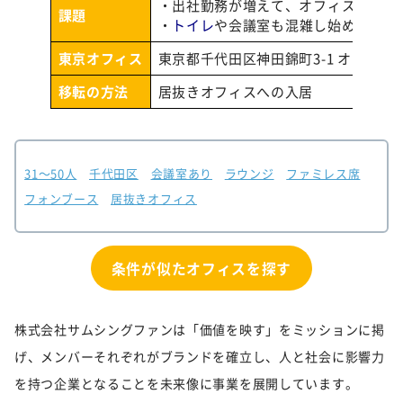
・出社勤務が増えて、オフィスの広さ
課題
・
トイレ
や会議室も混雑し始めていた
東京オフィス
東京都千代田区神田錦町3-1 オームビ
移転の方法
居抜きオフィスへの入居
31～50人
千代田区
会議室あり
ラウンジ
ファミレス席
フォンブース
居抜きオフィス
条件が似たオフィスを探す
株式会社サムシングファンは「価値を映す」をミッションに掲
げ、メンバーそれぞれがブランドを確立し、人と社会に影響力
を持つ企業となることを未来像に事業を展開しています。