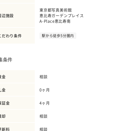
東京都写真美術館
周辺施設
恵比寿ガーデンプレイス
A-Place恵比寿南
こだわり条件
駅から徒歩5分圏内
集条件
敷金
相談
礼金
0ヶ月
保証金
4ヶ月
償却
相談
更新料
相談