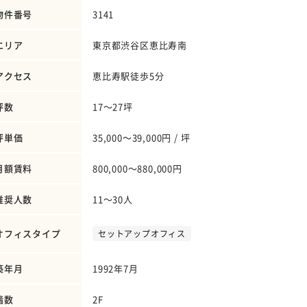
物件番号
3141
エリア
東京都渋谷区恵比寿南
アクセス
恵比寿駅徒歩5分
坪数
17～27坪
坪単価
35,000～39,000円 / 坪
月額賃料
800,000～880,000円
推奨人数
11～30人
オフィスタイプ
セットアップオフィス
築年月
1992年7月
階数
2F