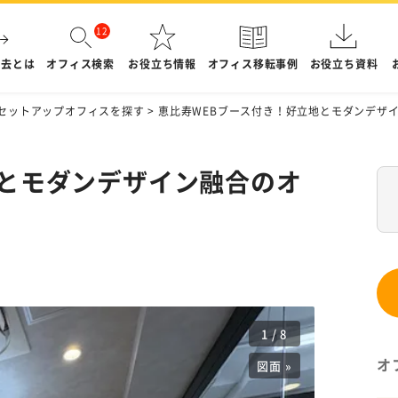
退去とは
オフィス検索
お役立ち情報
オフィス移転事例
お役立ち資料
セットアップオフィスを探す
>
恵比寿WEBブース付き！好立地とモダンデザ
地とモダンデザイン融合のオ
1
/
8
オ
図面 »