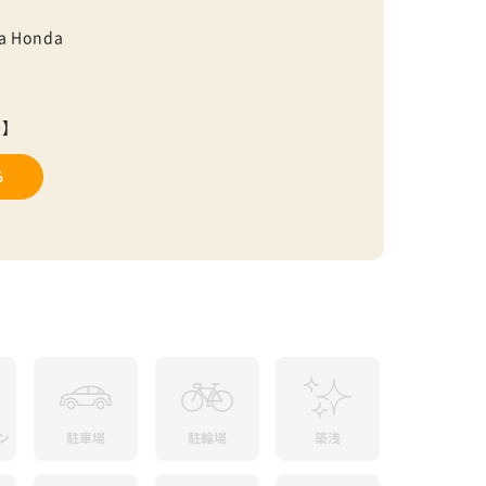
a Honda
号】
る