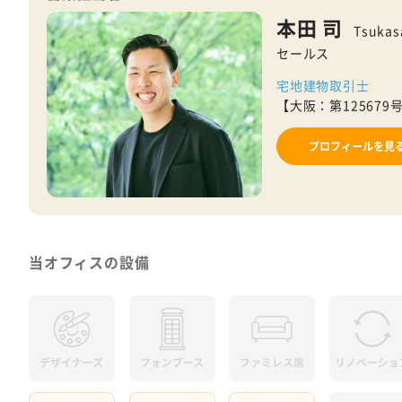
本田 司
Tsukas
セールス
宅地建物取引士
【大阪：第125679
プロフィールを見
当オフィスの設備